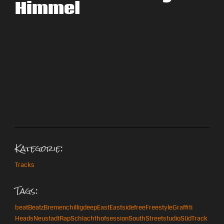
Himmel
Kategorie:
Tracks
Tags:
beat
Beatz
Bremen
chillig
deep
East
Eastside
free
Freestyle
Graffiti
Heads
Neustadt
Rap
Schlachthof
session
South
Street
studio
Süd
Track