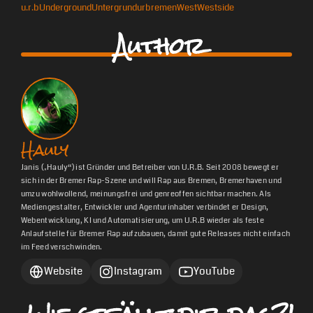
u.r.b
Underground
Untergrund
urbremen
West
Westside
Author
Hauly
Janis („Hauly“) ist Gründer und Betreiber von U.R.B. Seit 2008 bewegt er
sich in der Bremer Rap-Szene und will Rap aus Bremen, Bremerhaven und
umzu wohlwollend, meinungsfrei und genreoffen sichtbar machen. Als
Mediengestalter, Entwickler und Agenturinhaber verbindet er Design,
Webentwicklung, KI und Automatisierung, um U.R.B wieder als feste
Anlaufstelle für Bremer Rap aufzubauen, damit gute Releases nicht einfach
im Feed verschwinden.
Website
Instagram
YouTube