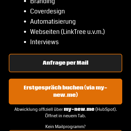
Branding
Coverdesign
Automatisierung
Webseiten (LinkTree u.v.m.)
Interviews
Anfrage per Mail
Erstgespräch buchen (via my-
new.me)
Abwicklung offiziell über
my-new.me
(HubSpot).
Öffnet in neuem Tab.
Kein Mailprogramm?