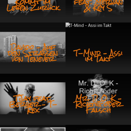
Kommt im
feat. Mervan
Leben Zurück
& Key S
Davido – Auf
den Straßen
T-Mind – Assi
von Tenever
im Takt
TJay feat.
Mr. D_O_K –
Berger – T-
Richtig oder
Rex
Falsch