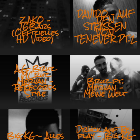
DAVIDO – AUF
ZAKO –
DEN
16Bars
STRASSEN
(Offizielles
VON
HD Video)
TENEVER PT.2
A.G. Bruz
MCruz
Mervan –
Bruz ft.
ReRecords
Mervan –
Style
Meine Welt
Drück auf Re-
Big KG – Alles
play – Big KG