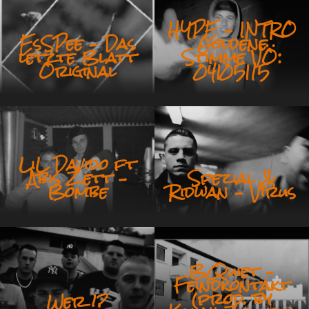
HYPE – INTRO
EsSPee – Das
Goldene
letzte Blatt
Stimme VÖ:
Original
04|05|15
LiL Davido ft
Abis Zett –
Spezial &
Bombe
Ridwan – Virus
BQuiet –
Feindkontakt
(prod. by
Wer !?