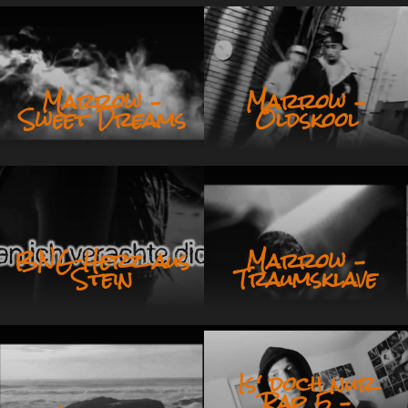
Marrow –
Marrow –
Sweet Dreams
Oldskool
BNG Herz aus
Marrow –
Stein
Traumsklave
Is‘ doch nur
Rap 5 –