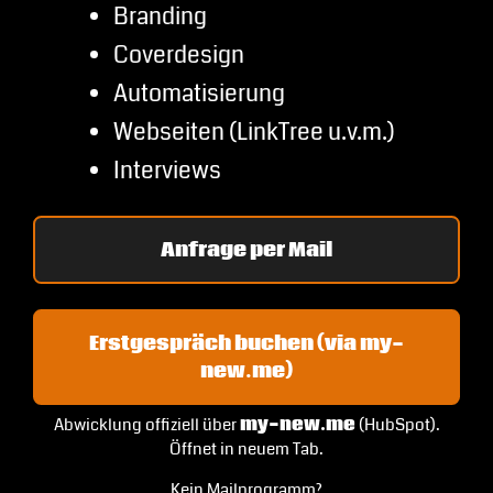
Branding
Coverdesign
Automatisierung
Webseiten (LinkTree u.v.m.)
Interviews
Anfrage per Mail
Erstgespräch buchen (via my-
new.me)
Abwicklung offiziell über
my-new.me
(HubSpot).
Öffnet in neuem Tab.
Kein Mailprogramm?