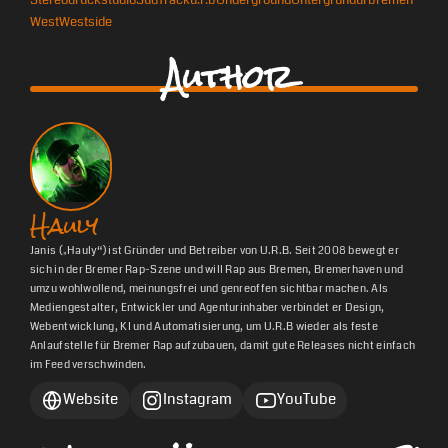
West
Westside
Author
Hauly
Janis („Hauly“) ist Gründer und Betreiber von U.R.B. Seit 2008 bewegt er
sich in der Bremer Rap-Szene und will Rap aus Bremen, Bremerhaven und
umzu wohlwollend, meinungsfrei und genreoffen sichtbar machen. Als
Mediengestalter, Entwickler und Agenturinhaber verbindet er Design,
Webentwicklung, KI und Automatisierung, um U.R.B wieder als feste
Anlaufstelle für Bremer Rap aufzubauen, damit gute Releases nicht einfach
im Feed verschwinden.
Website
Instagram
YouTube