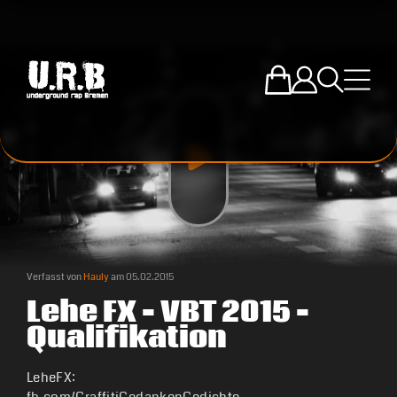
Zum U.R.B-Mercha
Einloggen
Suche öffne
Menü ö
Verfasst von
Hauly
am
05.02.2015
Lehe FX – VBT 2015 –
Qualifikation
LeheFX: