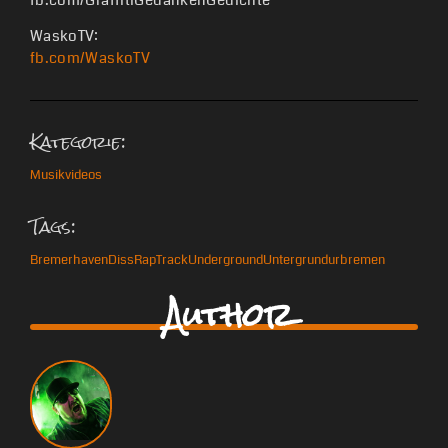
fb.com/GraffitiGedankenGedichte
WaskoTV:
fb.com/WaskoTV
Kategorie:
Musikvideos
Tags:
Bremerhaven
Diss
Rap
Track
Underground
Untergrund
urbremen
Author