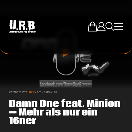
Zum U.R.B-Mercha
Einloggen
Suche öffne
Menü ö
Verfasst von
Hauly
am
27.09.2014
Damn One feat. Minion
— Mehr als nur ein
16ner