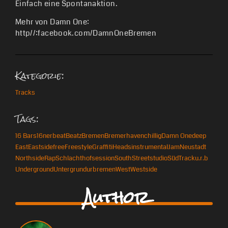
Einfach eine Spontanaktion.
Mehr von Damn One:
http//:facebook.com/DamnOneBremen
Kategorie:
Tracks
Tags:
16 Bars
16ner
beat
Beatz
Bremen
Bremerhaven
chillig
Damn One
deep
East
Eastside
free
Freestyle
Graffiti
Heads
instrumental
Jam
Neustadt
Northside
Rap
Schlachthof
session
South
Street
studio
Süd
Track
u.r.b
Underground
Untergrund
urbremen
West
Westside
Author