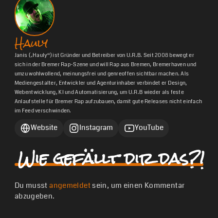
Hauly
Janis („Hauly“) ist Gründer und Betreiber von U.R.B. Seit 2008 bewegt er
sich in der Bremer Rap-Szene und will Rap aus Bremen, Bremerhaven und
umzu wohlwollend, meinungsfrei und genreoffen sichtbar machen. Als
Mediengestalter, Entwickler und Agenturinhaber verbindet er Design,
Webentwicklung, KI und Automatisierung, um U.R.B wieder als feste
Anlaufstelle für Bremer Rap aufzubauen, damit gute Releases nicht einfach
im Feed verschwinden.
Website
Instagram
YouTube
Wie gefällt dir das?!
Du musst
angemeldet
sein, um einen Kommentar
abzugeben.