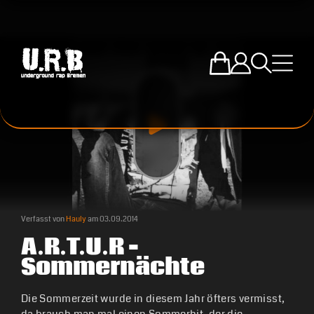
Zum U.R.B-Mercha
Einloggen
Suche öffne
Menü ö
Verfasst von
Hauly
am
03.09.2014
A.R.T.U.R –
Sommernächte
Die Sommerzeit wurde in diesem Jahr öfters vermisst,