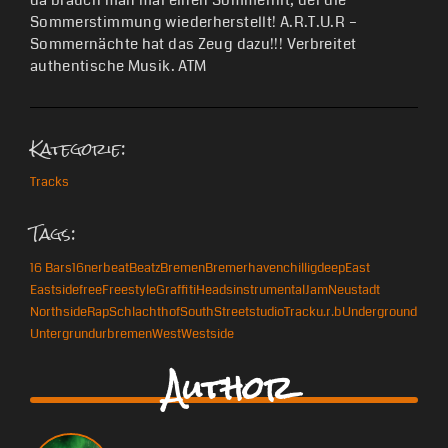
da brauch man mal einen Sommerhit, der die
Sommerstimmung wiederherstellt! A.R.T.U.R –
Sommernächte hat das Zeug dazu!!! Verbreitet
authentische Musik. ATM
Kategorie:
Tracks
Tags:
16 Bars
16ner
beat
Beatz
Bremen
Bremerhaven
chillig
deep
East
Eastside
free
Freestyle
Graffiti
Heads
instrumental
Jam
Neustadt
Northside
Rap
Schlachthof
South
Street
studio
Track
u.r.b
Underground
Untergrund
urbremen
West
Westside
Author