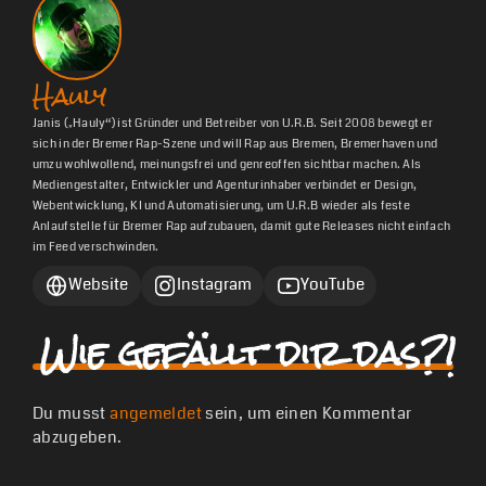
Hauly
Janis („Hauly“) ist Gründer und Betreiber von U.R.B. Seit 2008 bewegt er
sich in der Bremer Rap-Szene und will Rap aus Bremen, Bremerhaven und
umzu wohlwollend, meinungsfrei und genreoffen sichtbar machen. Als
Mediengestalter, Entwickler und Agenturinhaber verbindet er Design,
Webentwicklung, KI und Automatisierung, um U.R.B wieder als feste
Anlaufstelle für Bremer Rap aufzubauen, damit gute Releases nicht einfach
im Feed verschwinden.
Website
Instagram
YouTube
Wie gefällt dir das?!
Du musst
angemeldet
sein, um einen Kommentar
abzugeben.