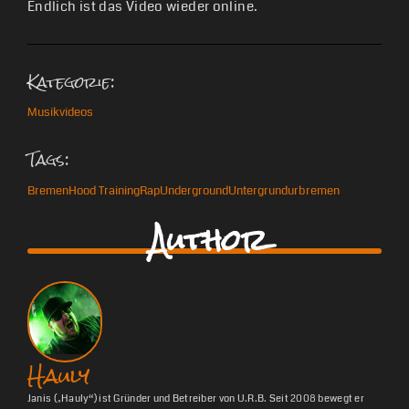
Endlich ist das Video wieder online.
Kategorie:
Musikvideos
Tags:
Bremen
Hood Training
Rap
Underground
Untergrund
urbremen
Author
Hauly
Janis („Hauly“) ist Gründer und Betreiber von U.R.B. Seit 2008 bewegt er