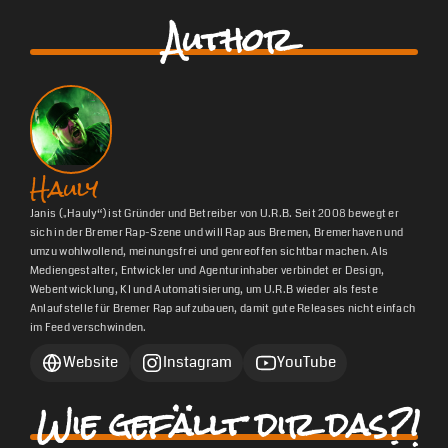
Author
Hauly
Janis („Hauly“) ist Gründer und Betreiber von U.R.B. Seit 2008 bewegt er
sich in der Bremer Rap-Szene und will Rap aus Bremen, Bremerhaven und
umzu wohlwollend, meinungsfrei und genreoffen sichtbar machen. Als
Mediengestalter, Entwickler und Agenturinhaber verbindet er Design,
Webentwicklung, KI und Automatisierung, um U.R.B wieder als feste
Anlaufstelle für Bremer Rap aufzubauen, damit gute Releases nicht einfach
im Feed verschwinden.
Website
Instagram
YouTube
Wie gefällt dir das?!