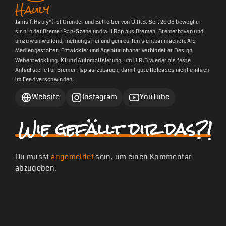
Hauly
Janis („Hauly“) ist Gründer und Betreiber von U.R.B. Seit 2008 bewegt er
sich in der Bremer Rap-Szene und will Rap aus Bremen, Bremerhaven und
umzu wohlwollend, meinungsfrei und genreoffen sichtbar machen. Als
Mediengestalter, Entwickler und Agenturinhaber verbindet er Design,
Webentwicklung, KI und Automatisierung, um U.R.B wieder als feste
Anlaufstelle für Bremer Rap aufzubauen, damit gute Releases nicht einfach
im Feed verschwinden.
Website
Instagram
YouTube
Wie gefällt dir das?!
Du musst
angemeldet
sein, um einen Kommentar
abzugeben.