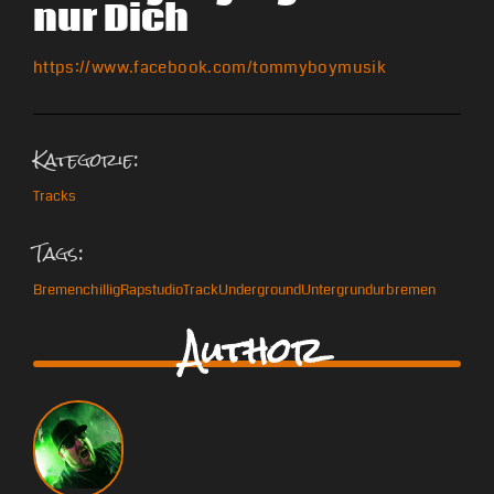
nur Dich
https://www.facebook.com/tommyboymusik
Kategorie:
Tracks
Tags:
Bremen
chillig
Rap
studio
Track
Underground
Untergrund
urbremen
Author