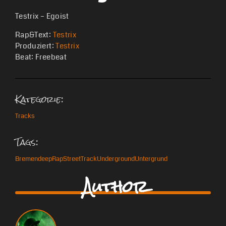
Testrix – Egoist
Rap&Text:
Testrix
Produziert:
Testrix
Beat: Freebeat
Kategorie:
Tracks
Tags:
Bremen
deep
Rap
Street
Track
Underground
Untergrund
Author