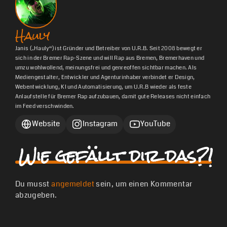
Hauly
Janis („Hauly“) ist Gründer und Betreiber von U.R.B. Seit 2008 bewegt er
sich in der Bremer Rap-Szene und will Rap aus Bremen, Bremerhaven und
umzu wohlwollend, meinungsfrei und genreoffen sichtbar machen. Als
Mediengestalter, Entwickler und Agenturinhaber verbindet er Design,
Webentwicklung, KI und Automatisierung, um U.R.B wieder als feste
Anlaufstelle für Bremer Rap aufzubauen, damit gute Releases nicht einfach
im Feed verschwinden.
Website
Instagram
YouTube
Wie gefällt dir das?!
Du musst
angemeldet
sein, um einen Kommentar
abzugeben.