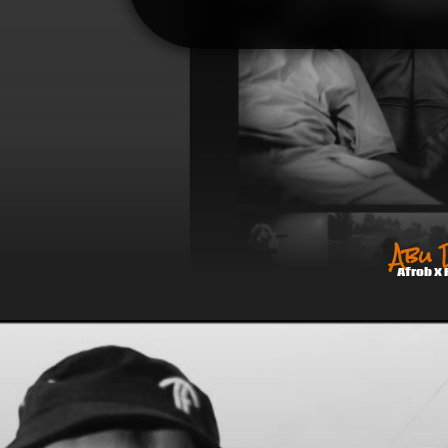
Abu 
Afrob X 