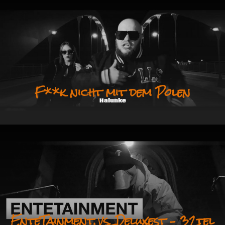
F**k nicht mit dem Polen
Halunke
EnteTainment vs. Deluxest – 32tel