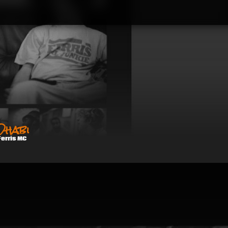
Dhabi
Ferris MC