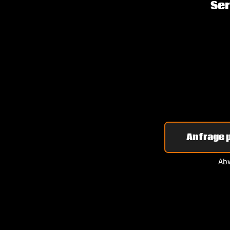
Ser
Anfrage p
Abw