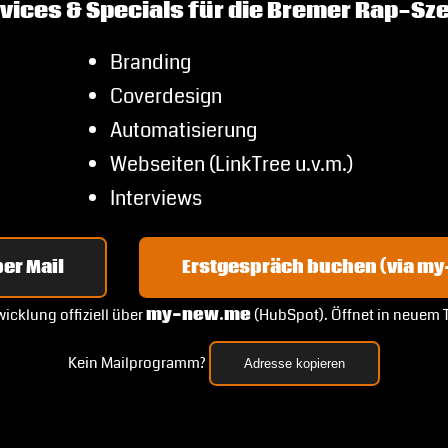
vices & Specials für die Bremer Rap-Sz
Branding
Coverdesign
Automatisierung
Webseiten (LinkTree u.v.m.)
Interviews
er Mail
Erstgespräch buchen (via m
icklung offiziell über
my-new.me
(HubSpot). Öffnet in neuem 
Kein Mailprogramm?
Adresse kopieren