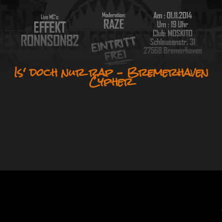
Is‘ doch nur rap – Bremerhaven
Cypher