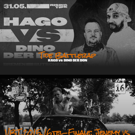
Tide Battlerap
HAGO vs DINO DER DON
VBT 2015 16tel-Finale: Jenemy vs.