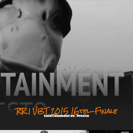
RR | VBT 2015 16tel-Finale
EnteTainment vs. Presto