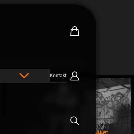
Zum U.R.B-Merchandise-Sh
Kontakt
Einloggen
Suche öffnen
JBB 2015 Halbfinale: