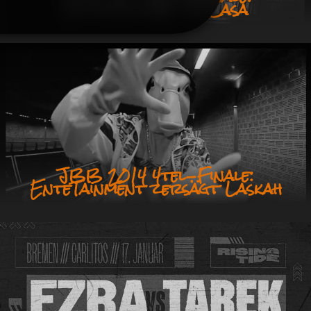
EnteTainment vs. Casa
JBB 2014 4tel-Finale:
EnteTainment zersägt Laskah