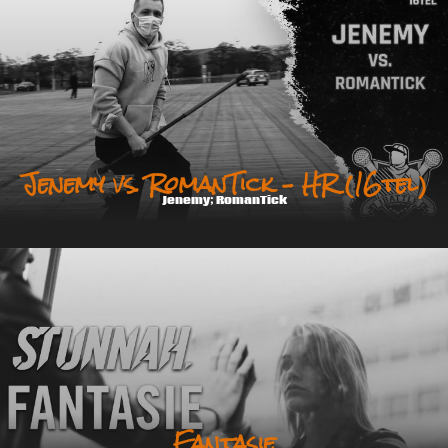
Jenemy vs. RomanTick – HR (16tel)
Jenemy; RomanTick
Fantasie