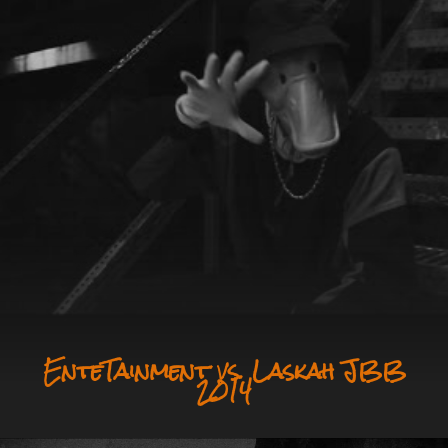
EnteTainment vs. Laskah JBB
2014