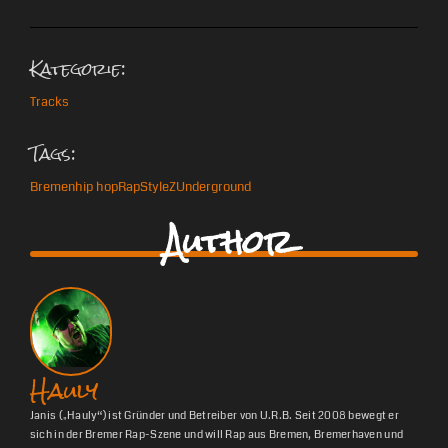
Kategorie:
Tracks
Tags:
Bremen
hip hop
Rap
StyleZ
Underground
Author
Hauly
Janis („Hauly“) ist Gründer und Betreiber von U.R.B. Seit 2008 bewegt er
sich in der Bremer Rap-Szene und will Rap aus Bremen, Bremerhaven und