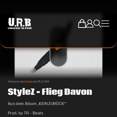
Zum U.R.B-Mercha
Einloggen
Suche öffne
Menü ö
Verfasst von
Hauly
am
24.11.2014
StyleZ – Flieg Davon
Aus dem Album „KEIN ZURÜCK“
Prod. by TR – Beats