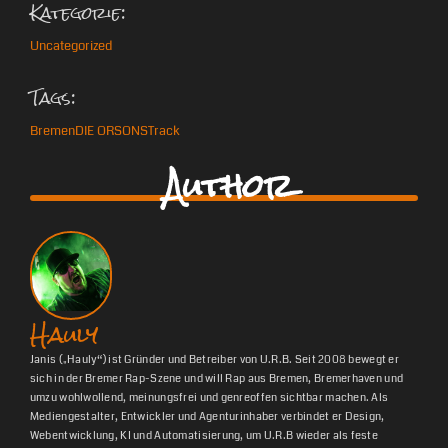
Kategorie:
Uncategorized
Tags:
Bremen
DIE ORSONS
Track
Author
Hauly
Janis („Hauly“) ist Gründer und Betreiber von U.R.B. Seit 2008 bewegt er
sich in der Bremer Rap-Szene und will Rap aus Bremen, Bremerhaven und
umzu wohlwollend, meinungsfrei und genreoffen sichtbar machen. Als
Mediengestalter, Entwickler und Agenturinhaber verbindet er Design,
Webentwicklung, KI und Automatisierung, um U.R.B wieder als feste