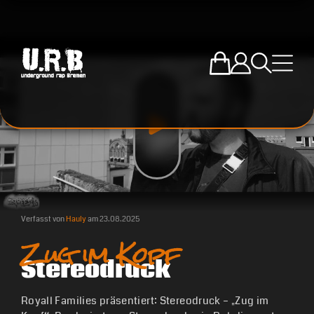
Zum U.R.B-Mercha
Einloggen
Suche öffne
Menü ö
Verfasst von
Hauly
am
23.08.2025
Zug im Kopf
Stereodruck
Royall Families präsentiert: Stereodruck – „Zug im