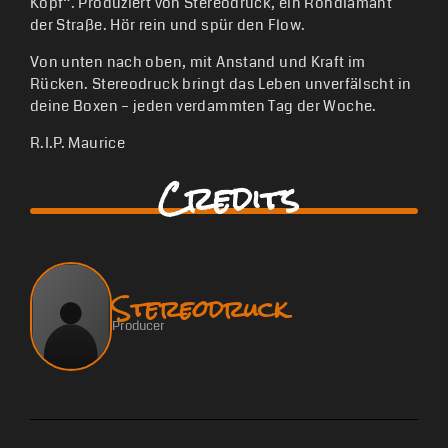
Kopf“. Produziert von Stereodruck, ein Rohdiamant
der Straße. Hör rein und spür den Flow.
Von unten nach oben, mit Anstand und Kraft im
Rücken. Stereodruck bringt das Leben unverfälscht in
deine Boxen – jeden verdammten Tag der Woche.
R.I.P. Maurice
Credits
Stereodruck
Producer