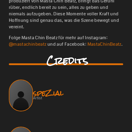
produziert von Masta Chin Beatz, bringt das Gefühl
rüber, endlich bereit zu sein, alles zu geben und
niemals aufzugeben. Diese Momente voller Kraft und
Hoffnung sind genau das, was die Szene bewegt und
vereint.
Folge Masta Chin Beatz für mehr auf Instagram:
@mastachinbeatz
und auf Facebook:
MastaChinBeatz
.
Credits
speZial
Artist