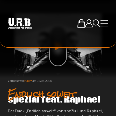
Zum U.R.B-Mercha
Einloggen
Suche öffne
Menü ö
Verfasst von
Hauly
am
02.08.2025
Endlich soweit
speZial feat. Raphael
Der Track „Endlich soweit“ von speZial und Raphael,