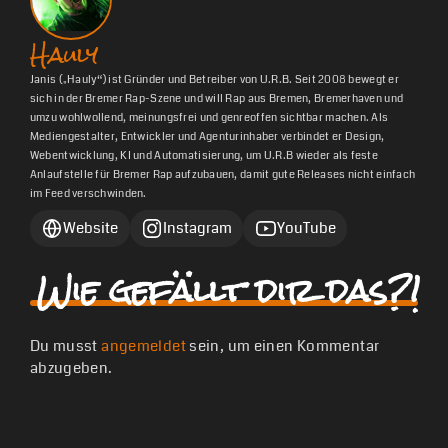
Hauly
Janis („Hauly“) ist Gründer und Betreiber von U.R.B. Seit 2008 bewegt er
sich in der Bremer Rap-Szene und will Rap aus Bremen, Bremerhaven und
umzu wohlwollend, meinungsfrei und genreoffen sichtbar machen. Als
Mediengestalter, Entwickler und Agenturinhaber verbindet er Design,
Webentwicklung, KI und Automatisierung, um U.R.B wieder als feste
Anlaufstelle für Bremer Rap aufzubauen, damit gute Releases nicht einfach
im Feed verschwinden.
Website
Instagram
YouTube
Wie gefällt dir das?!
Du musst
angemeldet
sein, um einen Kommentar
abzugeben.