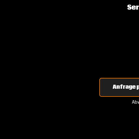
Ser
Anfrage p
Abw