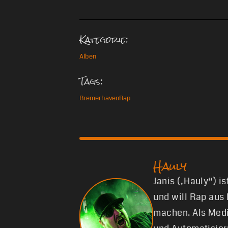
Kategorie:
Alben
Tags:
Bremerhaven
Rap
Hauly
Janis („Hauly“) i
und will Rap aus
machen. Als Medi