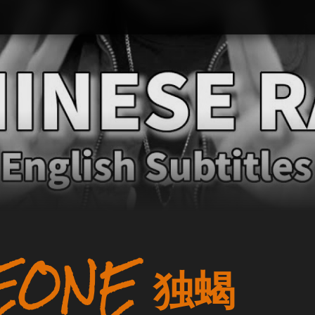
EONE 独蝎