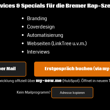
vices & Specials für die Bremer Rap-Sz
Branding
Coverdesign
Automatisierung
Webseiten (LinkTree u.v.m.)
Interviews
er Mail
Erstgespräch buchen (via m
icklung offiziell über
my-new.me
(HubSpot). Öffnet in neuem 
Kein Mailprogramm?
Adresse kopieren