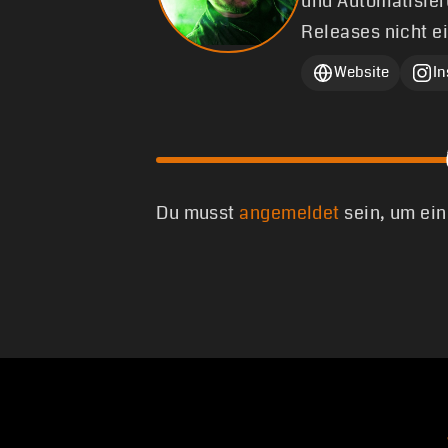
und Automatisier
Releases nicht e
Website
I
Du musst
angemeldet
sein, um ei