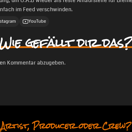
ung, um U.R.B wieder als feste Anlaufstelle für Brem
infach im Feed verschwinden.
nstagram
YouTube
Wie gefällt dir das?
nen Kommentar abzugeben.
Artist, Producer oder Crew?