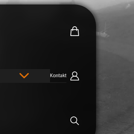
Zum U.R.B-Merchandise-Sh
Kontakt
Einloggen
Suche öffnen