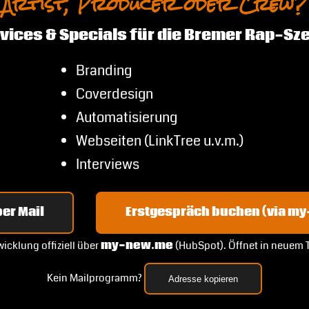
Artist, Producer oder Crew?
vices & Specials für die Bremer Rap-Sz
Branding
Coverdesign
Automatisierung
Webseiten (LinkTree u.v.m.)
Interviews
er Mail
Erstgespräch buchen (via m
icklung offiziell über
my-new.me
(HubSpot). Öffnet in neuem 
Kein Mailprogramm?
Adresse kopieren