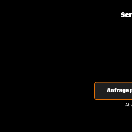
Ser
Anfrage p
Abw