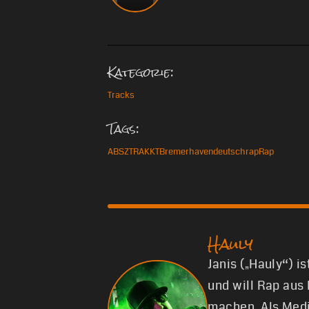
Kategorie:
Tracks
Tags:
ABSZTRAKKT
Bremerhaven
deutschrap
Rap
Hauly
Janis („Hauly“) i
und will Rap aus
machen. Als Medi