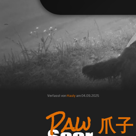
Verfasst von
Hauly
am
04.09.2025
Paw 爪子