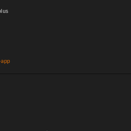
plus
v-app