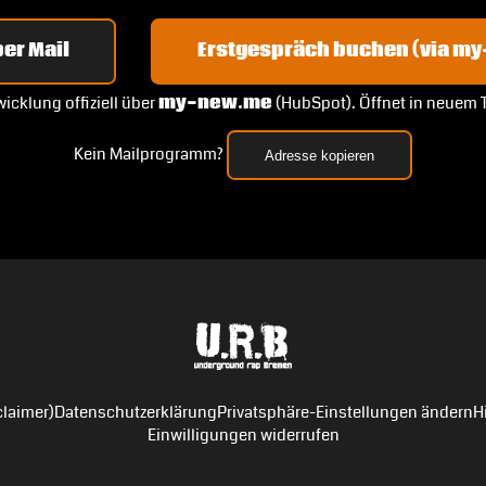
er Mail
Erstgespräch buchen (via m
icklung offiziell über
my-new.me
(HubSpot). Öffnet in neuem 
Kein Mailprogramm?
Adresse kopieren
laimer)
Datenschutzerklärung
Privatsphäre-Einstellungen ändern
H
Einwilligungen widerrufen