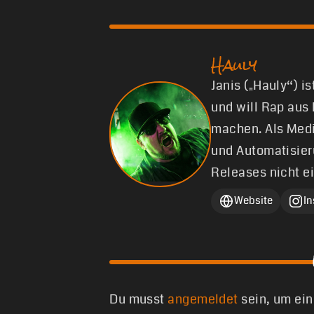
Hauly
Janis („Hauly“) i
und will Rap aus
machen. Als Medi
und Automatisier
Releases nicht e
Website
I
Du musst
angemeldet
sein, um ei