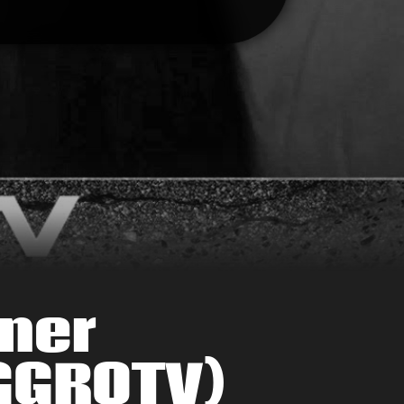
öner
AGGROTV)