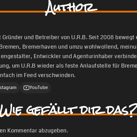
Author
st Gründer und Betreiber von U.R.B. Seit 2008 bewegt
 Bremen, Bremerhaven und umzu wohlwollend, meinun
engestalter, Entwickler und Agenturinhaber verbinde
ung, um U.R.B wieder als feste Anlaufstelle für Brem
infach im Feed verschwinden.
nstagram
YouTube
Wie gefällt dir das?
nen Kommentar abzugeben.