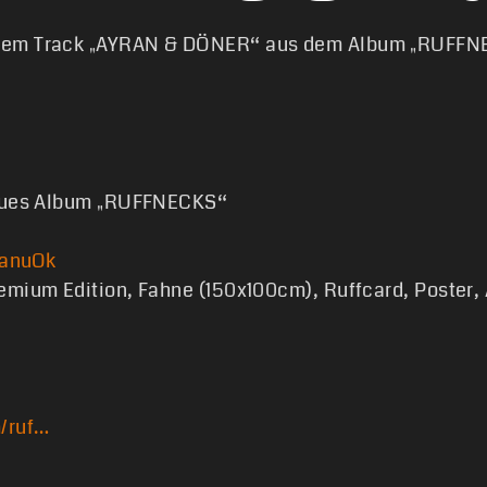
inem Track „AYRAN & DÖNER“ aus dem Album „RUFF
neues Album „RUFFNECKS“
kanuOk
emium Edition, Fahne (150x100cm), Ruffcard, Poster
m/ruf…