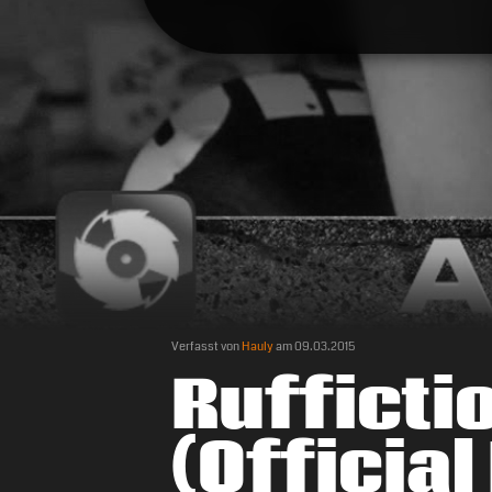
Verfasst von
Hauly
am
09.03.2015
Rufficti
(Officia