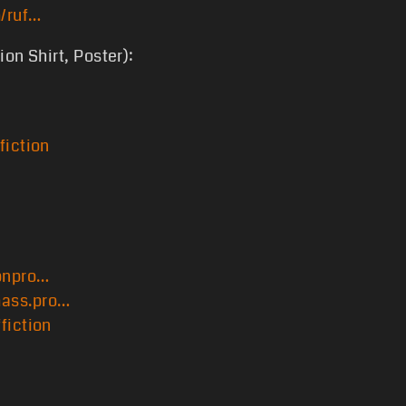
m/ruf…
on Shirt, Poster):
fiction
onpro…
ass.pro…
fiction