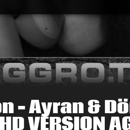
on – Ayran & D
l HD VERSION 