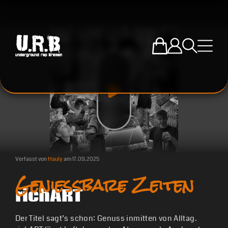
Zum U.R.B-Mercha
Einloggen
Suche öffne
Menü ö
Verfasst von
Hauly
am
17.09.2025
Genießbare Zeiten
richART
Der Titel sagt’s schon: Genuss inmitten von Alltag.