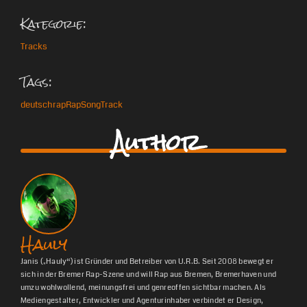
Kategorie:
Tracks
Tags:
deutschrap
Rap
Song
Track
Author
Hauly
Janis („Hauly“) ist Gründer und Betreiber von U.R.B. Seit 2008 bewegt er
sich in der Bremer Rap-Szene und will Rap aus Bremen, Bremerhaven und
umzu wohlwollend, meinungsfrei und genreoffen sichtbar machen. Als
Mediengestalter, Entwickler und Agenturinhaber verbindet er Design,