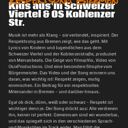
Respektsong Bremen
Kids aus'm Schweizer
Viertel & OS Koblenzer
Str.
Musik ist mehr als Klang – sie verbindet, inspiriert. Der
Respektsong aus Bremen zeigt, wie das geht. Mit
Lyrics von Kindern und Jugendlichen aus dem
Schweizer Viertel und der Koblenzerstraße, produziert
von Mervanbeats. Die Geige von YilmazVio, Video von
OsixProductions. Und eine besondere Strophe vom
Bürgermeister. Das Video und der Song erinnern uns
daran, was wichtig ist: Respekt zeigen, mutig
einmischen. Ein Beitrag für ein respektvolles
Miteinander in Bremen – und darüber hinaus.
Egal ob dick, dünn, weiß oder schwarz – Respekt ist
wichtiger denn je. Der Song drückt aus: Alle verdienen
ihn, keiner ist perfekt. Gemeinsam sind wir wunderbar,
und das spiegelt sich in den verschiedenen Sprach-
und Musikstilen im Track wider. Man fühlt die