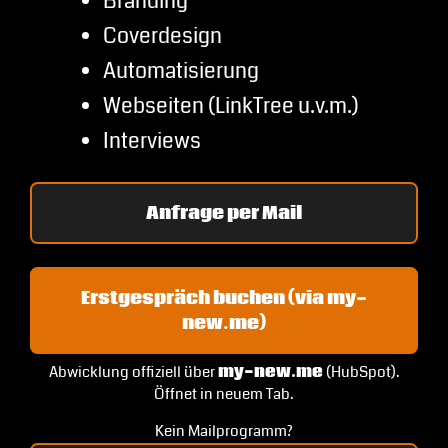
Branding
Coverdesign
Automatisierung
Webseiten (LinkTree u.v.m.)
Interviews
Anfrage per Mail
Erstgespräch buchen (via my-
new.me)
Abwicklung offiziell über
my-new.me
(HubSpot).
Öffnet in neuem Tab.
Kein Mailprogramm?