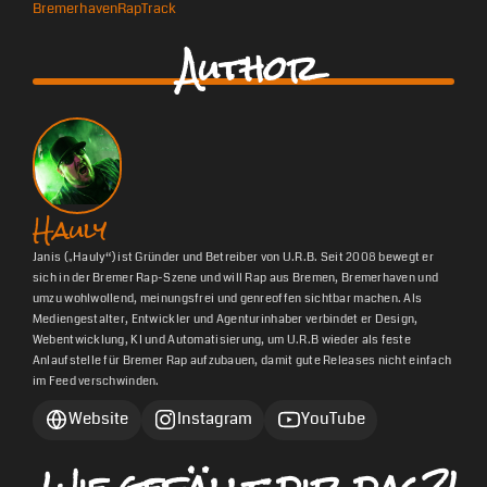
Bremerhaven
Rap
Track
Author
Hauly
Janis („Hauly“) ist Gründer und Betreiber von U.R.B. Seit 2008 bewegt er
sich in der Bremer Rap-Szene und will Rap aus Bremen, Bremerhaven und
umzu wohlwollend, meinungsfrei und genreoffen sichtbar machen. Als
Mediengestalter, Entwickler und Agenturinhaber verbindet er Design,
Webentwicklung, KI und Automatisierung, um U.R.B wieder als feste
Anlaufstelle für Bremer Rap aufzubauen, damit gute Releases nicht einfach
im Feed verschwinden.
Website
Instagram
YouTube