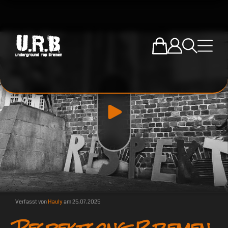
Zum U.R.B-Mercha
Einloggen
Suche öffne
Menü ö
Verfasst von
Hauly
am
25.07.2025