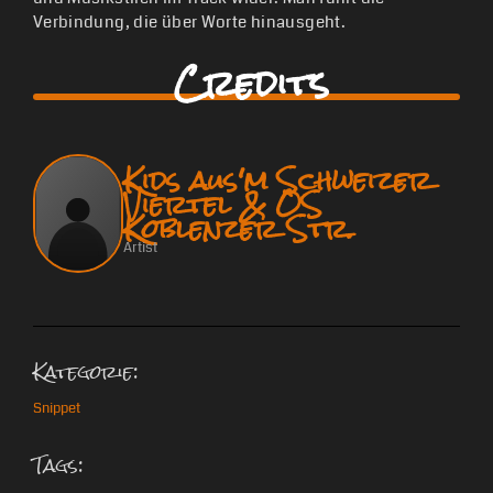
Verbindung, die über Worte hinausgeht.
Credits
Kids aus'm Schweizer
Viertel & OS
Koblenzer Str.
Artist
Kategorie:
Snippet
Tags: