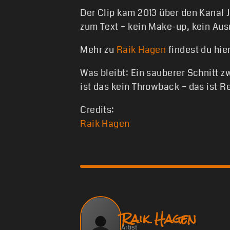
Der Clip kam 2013 über den Kanal J
zum Text – kein Make-up, kein Au
Mehr zu
Raik Hagen
findest du hier
Was bleibt: Ein sauberer Schnitt z
ist das kein Throwback – das ist R
Credits:
Raik Hagen
Raik Hagen
Artist