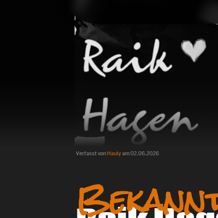
Verfasst von
Hauly
am
02.06.2026
Bekann