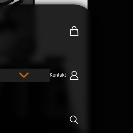
Zum U.R.B-Merchandise-Sh
Kontakt
Einloggen
Suche öffnen