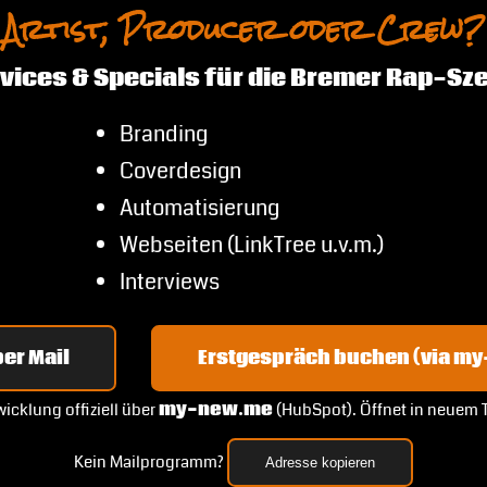
Artist, Producer oder Crew?
vices & Specials für die Bremer Rap-Sz
Branding
Coverdesign
Automatisierung
Webseiten (LinkTree u.v.m.)
Interviews
er Mail
Erstgespräch buchen (via m
icklung offiziell über
my-new.me
(HubSpot). Öffnet in neuem 
Kein Mailprogramm?
Adresse kopieren