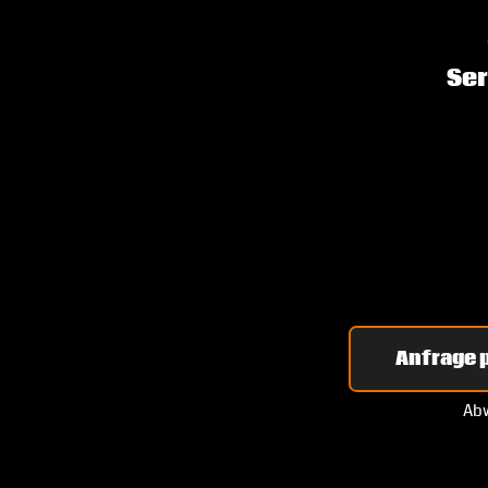
Ser
Anfrage p
Abw