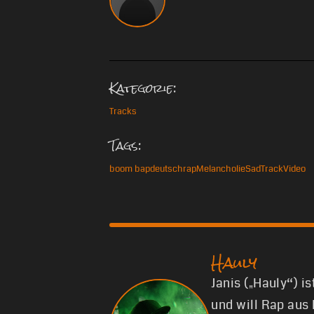
Kategorie:
Tracks
Tags:
boom bap
deutschrap
Melancholie
Sad
Track
Video
Hauly
Janis („Hauly“) i
und will Rap aus