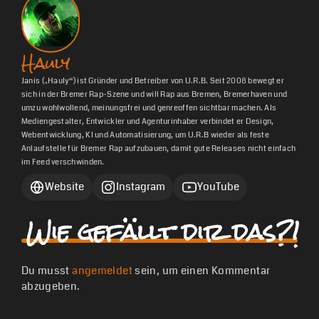
Hauly
Janis („Hauly“) ist Gründer und Betreiber von U.R.B. Seit 2008 bewegt er
sich in der Bremer Rap-Szene und will Rap aus Bremen, Bremerhaven und
umzu wohlwollend, meinungsfrei und genreoffen sichtbar machen. Als
Mediengestalter, Entwickler und Agenturinhaber verbindet er Design,
Webentwicklung, KI und Automatisierung, um U.R.B wieder als feste
Anlaufstelle für Bremer Rap aufzubauen, damit gute Releases nicht einfach
im Feed verschwinden.
Website
Instagram
YouTube
Wie gefällt dir das?!
Du musst
angemeldet
sein, um einen Kommentar
abzugeben.