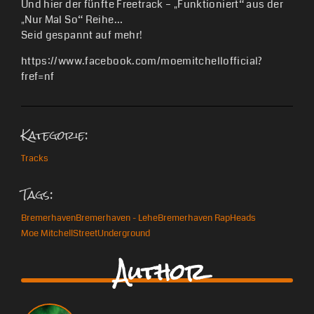
Und hier der fünfte Freetrack – „Funktioniert“ aus der
„Nur Mal So“ Reihe…
Seid gespannt auf mehr!
https://www.facebook.com/moemitchellofficial?
fref=nf
Kategorie:
Tracks
Tags:
Bremerhaven
Bremerhaven - Lehe
Bremerhaven Rap
Heads
Moe Mitchell
Street
Underground
Author