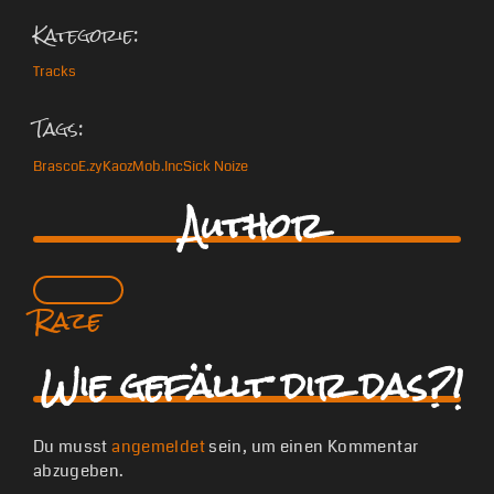
Kategorie:
Tracks
Tags:
Brasco
E.zy
Kaoz
Mob.Inc
Sick Noize
Author
Raze
Wie gefällt dir das?!
Du musst
angemeldet
sein, um einen Kommentar
abzugeben.