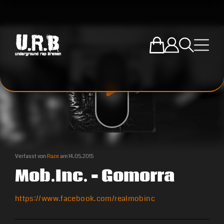
Zum U.R.B-Mercha
Einloggen
Suche öffne
Menü ö
Verfasst von
Raze
am
14.05.2015
Mob.Inc. – Gomorra
https://www.facebook.com/realmobinc