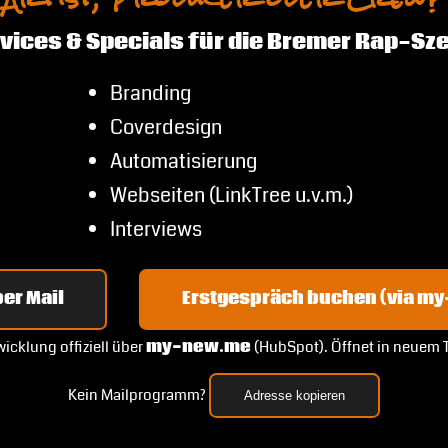
vices & Specials für die Bremer Rap-Sz
Branding
Coverdesign
Automatisierung
Webseiten (LinkTree u.v.m.)
Interviews
er Mail
Erstgespräch buchen (via m
icklung offiziell über
my-new.me
(HubSpot). Öffnet in neuem 
Kein Mailprogramm?
Adresse kopieren