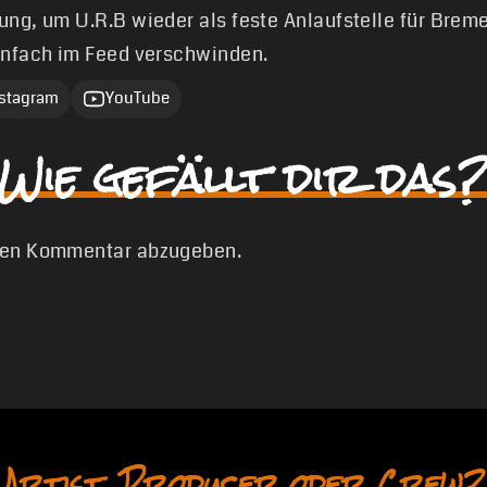
ung, um U.R.B wieder als feste Anlaufstelle für Brem
infach im Feed verschwinden.
nstagram
YouTube
Wie gefällt dir das?
nen Kommentar abzugeben.
Artist, Producer oder Crew?