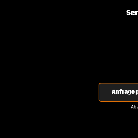
Ser
Anfrage p
Abw