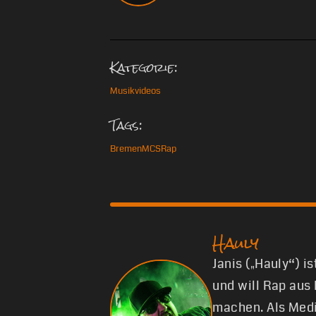
Kategorie:
Musikvideos
Tags:
Bremen
MCS
Rap
Hauly
Janis („Hauly“) i
und will Rap aus
machen. Als Medi