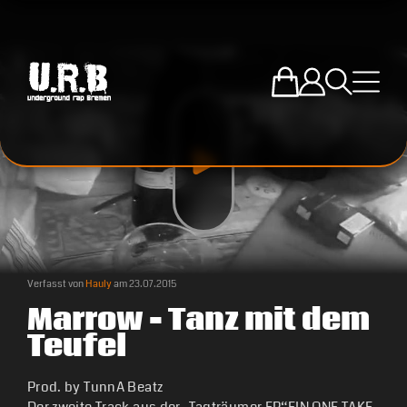
Zum U.R.B-Mercha
Einloggen
Suche öffne
Menü ö
Verfasst von
Hauly
am
23.07.2015
Marrow – Tanz mit dem
Teufel
Prod. by TunnA Beatz