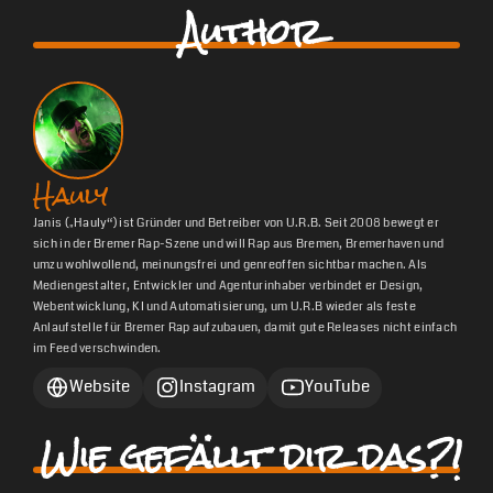
Author
Hauly
Janis („Hauly“) ist Gründer und Betreiber von U.R.B. Seit 2008 bewegt er
sich in der Bremer Rap-Szene und will Rap aus Bremen, Bremerhaven und
umzu wohlwollend, meinungsfrei und genreoffen sichtbar machen. Als
Mediengestalter, Entwickler und Agenturinhaber verbindet er Design,
Webentwicklung, KI und Automatisierung, um U.R.B wieder als feste
Anlaufstelle für Bremer Rap aufzubauen, damit gute Releases nicht einfach
im Feed verschwinden.
Website
Instagram
YouTube
Wie gefällt dir das?!