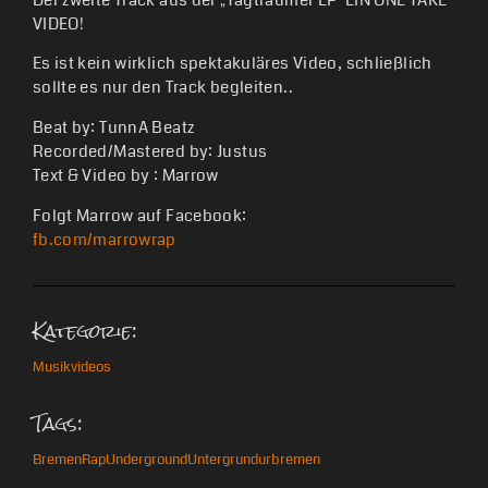
Der zweite Track aus der „Tagträumer EP“
EIN ONE TAKE
VIDEO!
Es ist kein wirklich spektakuläres Video, schließlich
sollte es nur den Track begleiten..
Beat by: TunnA Beatz
Recorded/Mastered by: Justus
Text & Video by : Marrow
Folgt Marrow auf Facebook:
fb.com/marrowrap
Kategorie:
Musikvideos
Tags:
Bremen
Rap
Underground
Untergrund
urbremen