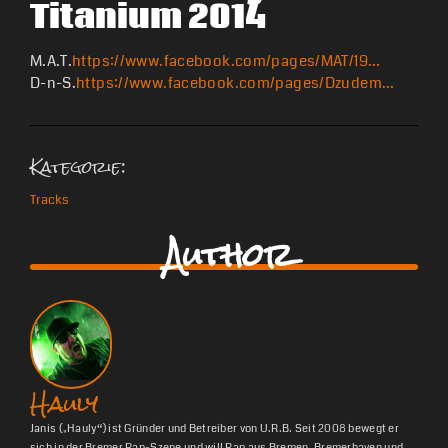
Titanium 2014
M.A.T.
https://www.facebook.com/pages/MAT/19…
D-n-S.
https://www.facebook.com/pages/Dzudem…
Kategorie:
Tracks
Author
Hauly
Janis („Hauly“) ist Gründer und Betreiber von U.R.B. Seit 2008 bewegt er
sich in der Bremer Rap-Szene und will Rap aus Bremen, Bremerhaven und