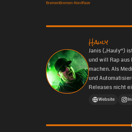
Bremen
Bremen-Nord
Raze
Hauly
Janis („Hauly“) i
und will Rap aus
machen. Als Medi
und Automatisier
Releases nicht e
Website
I