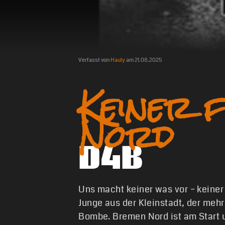
Verfasst von
Hauly
am
21.08.2025
Keiner 
Nord
D4B
Uns macht keiner was vor – keiner 
Junge aus der Kleinstadt, der mehr 
Bombe. Bremen Nord ist am Start un