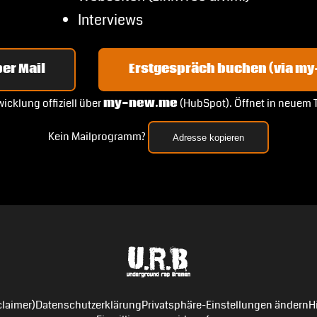
Interviews
er Mail
Erstgespräch buchen (via m
icklung offiziell über
my-new.me
(HubSpot). Öffnet in neuem 
Kein Mailprogramm?
Adresse kopieren
laimer)
Datenschutzerklärung
Privatsphäre-Einstellungen ändern
H