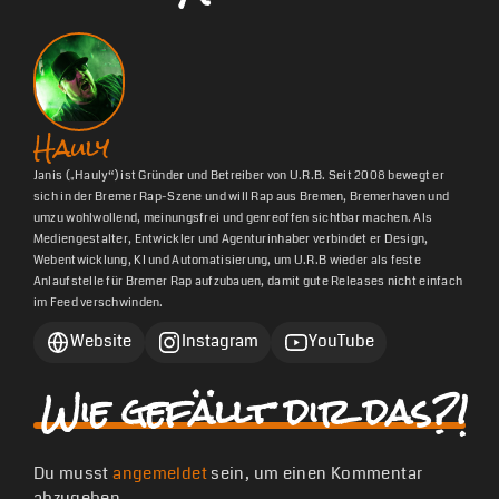
Hauly
Janis („Hauly“) ist Gründer und Betreiber von U.R.B. Seit 2008 bewegt er
sich in der Bremer Rap-Szene und will Rap aus Bremen, Bremerhaven und
umzu wohlwollend, meinungsfrei und genreoffen sichtbar machen. Als
Mediengestalter, Entwickler und Agenturinhaber verbindet er Design,
Webentwicklung, KI und Automatisierung, um U.R.B wieder als feste
Anlaufstelle für Bremer Rap aufzubauen, damit gute Releases nicht einfach
im Feed verschwinden.
Website
Instagram
YouTube
Wie gefällt dir das?!
Du musst
angemeldet
sein, um einen Kommentar
abzugeben.