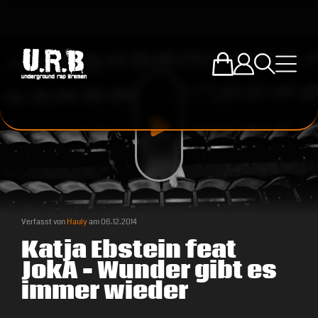
Zum U.R.B-Mercha
Einloggen
Suche öffne
Menü ö
Verfasst von
Hauly
am
06.12.2014
Katja Ebstein feat
JokA – Wunder gibt es
immer wieder