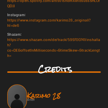
https://open.spotify.com/artist/1shdmXxn8sussSHLUf
QDJJ
Instagram:
https://www.instagram.com/karimo28_original/?
hl=de6
Shazam:
https://www.shazam.com/de/track/599700741/inshalla
h?
co=DE&offsetInMilliseconds=&timeSkew=&trackLengt
h=
Credits
Karimo 28
Artist