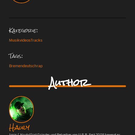
Kategorie:
Musikvideos
Tracks
Tags:
Bremen
deutschrap
Author
Hauly
Janis („Hauly“) ist Gründer und Betreiber von U.R.B. Seit 2008 bewegt er