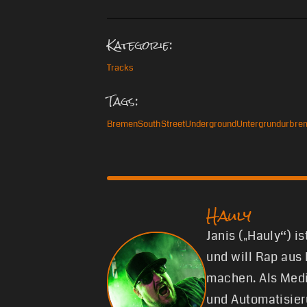
Kategorie:
Tracks
Tags:
Bremen
South
Street
Underground
Untergrund
urbre
Hauly
Janis („Hauly“) i
und will Rap aus
machen. Als Medi
und Automatisier