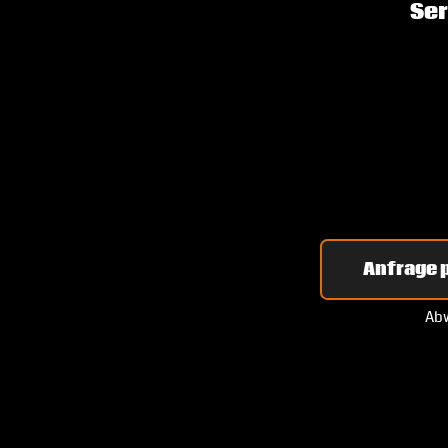
Ser
Anfrage p
Abw