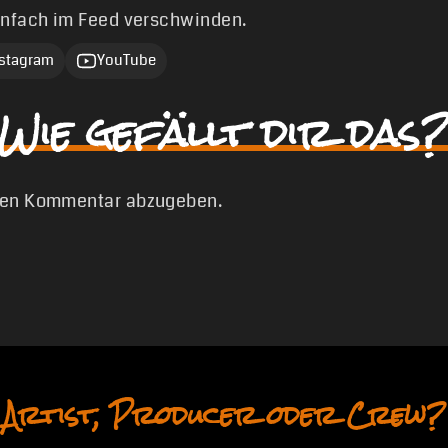
infach im Feed verschwinden.
nstagram
YouTube
Wie gefällt dir das?
nen Kommentar abzugeben.
Artist, Producer oder Crew?