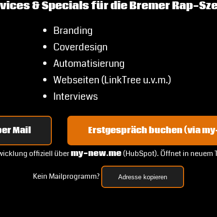
vices & Specials für die Bremer Rap-Sz
Branding
Coverdesign
Automatisierung
Webseiten (LinkTree u.v.m.)
Interviews
er Mail
Erstgespräch buchen (via m
icklung offiziell über
my-new.me
(HubSpot). Öffnet in neuem 
Kein Mailprogramm?
Adresse kopieren