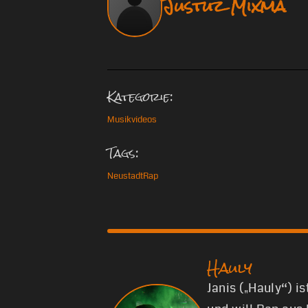
Justuz Mixma
Kategorie:
Musikvideos
Tags:
Neustadt
Rap
Hauly
Janis („Hauly“) i