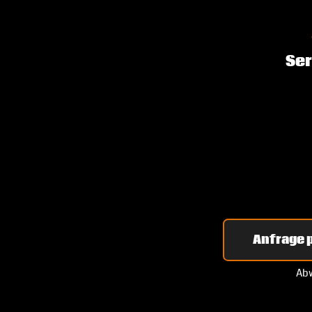
Ser
Anfrage p
Abw