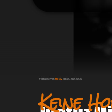
Verfasst von
Hauly
am
09.09.2025
Keine H