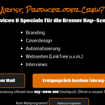
Artist, Producer oder Crew?
vices & Specials für die Bremer Rap-Sz
Branding
Coverdesign
Automatisierung
Webseiten (LinkTree u.v.m.)
Interviews
er Mail
Erstgespräch buchen (via m
icklung offiziell über
my-new.me
(HubSpot). Öffnet in neuem 
Kein Mailprogramm?
Adresse kopieren