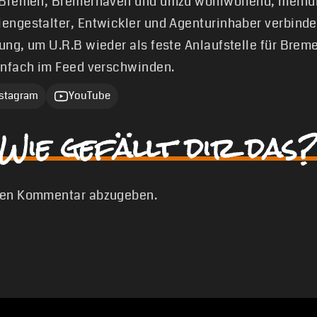
 Bremen, Bremerhaven und umzu wohlwollend, meinun
engestalter, Entwickler und Agenturinhaber verbinde
ung, um U.R.B wieder als feste Anlaufstelle für Brem
infach im Feed verschwinden.
nstagram
YouTube
Wie gefällt dir das?
nen Kommentar abzugeben.