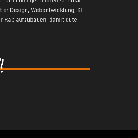
gsfrei und genreoffen sichtbar
t er Design, Webentwicklung, KI
er Rap aufzubauen, damit gute
!