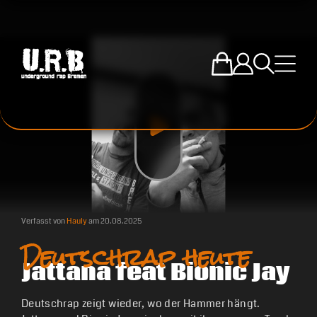
Zum U.R.B-Mercha
Einloggen
Suche öffne
Menü ö
Verfasst von
Hauly
am
20.08.2025
Deutschrap heute
Jattana feat Bionic Jay
Deutschrap zeigt wieder, wo der Hammer hängt.