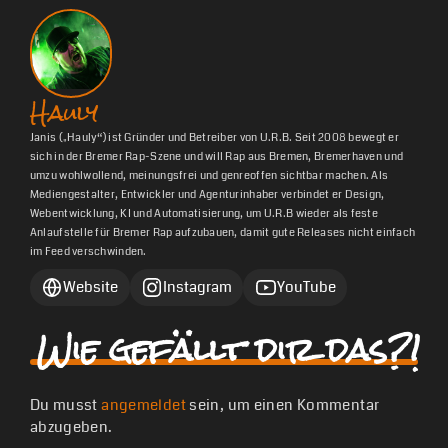
Hauly
Janis („Hauly“) ist Gründer und Betreiber von U.R.B. Seit 2008 bewegt er
sich in der Bremer Rap-Szene und will Rap aus Bremen, Bremerhaven und
umzu wohlwollend, meinungsfrei und genreoffen sichtbar machen. Als
Mediengestalter, Entwickler und Agenturinhaber verbindet er Design,
Webentwicklung, KI und Automatisierung, um U.R.B wieder als feste
Anlaufstelle für Bremer Rap aufzubauen, damit gute Releases nicht einfach
im Feed verschwinden.
Website
Instagram
YouTube
Wie gefällt dir das?!
Du musst
angemeldet
sein, um einen Kommentar
abzugeben.