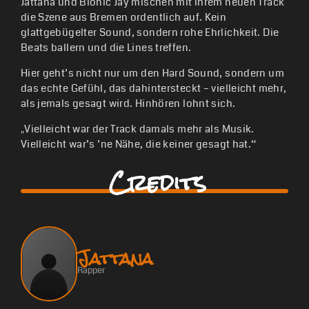
Jattana und Bionic Jay mischen mit ihrem neuen Track
die Szene aus Bremen ordentlich auf. Kein
glattgebügelter Sound, sondern rohe Ehrlichkeit. Die
Beats ballern und die Lines treffen.
Hier geht’s nicht nur um den Hard Sound, sondern um
das echte Gefühl, das dahintersteckt – vielleicht mehr,
als jemals gesagt wird. Hinhören lohnt sich.
„Vielleicht war der Track damals mehr als Musik.
Vielleicht war’s ’ne Nähe, die keiner gesagt hat.“
Credits
Jattana
Rapper