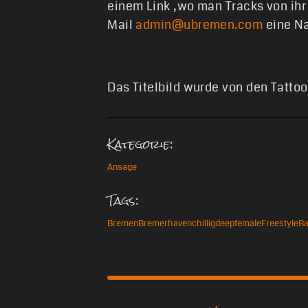
einem Link ,wo man Tracks von ihr
Mail
admin@ubremen.com
eine Na
Das Titelbild wurde von den Tatto
Kategorie:
Ansage
Tags:
Bremen
Bremerhaven
chillig
deep
female
Freestyle
R