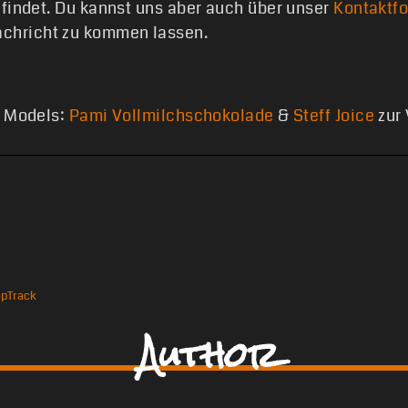
 findet. Du kannst uns aber auch über unser
Kontaktf
chricht zu kommen lassen.
o Models:
Pami Vollmilchschokolade
&
Steff Joice
zur 
ap
Track
Author