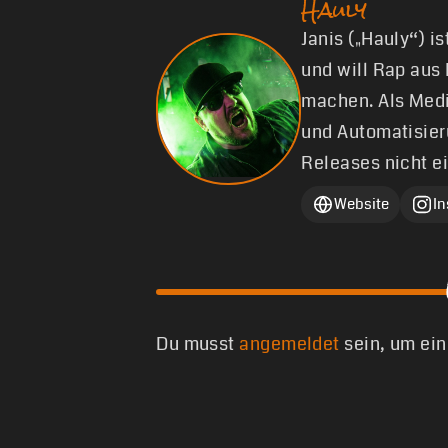
Hauly
Janis („Hauly“) i
und will Rap aus
machen. Als Medi
und Automatisier
Releases nicht e
Website
I
Du musst
angemeldet
sein, um ei