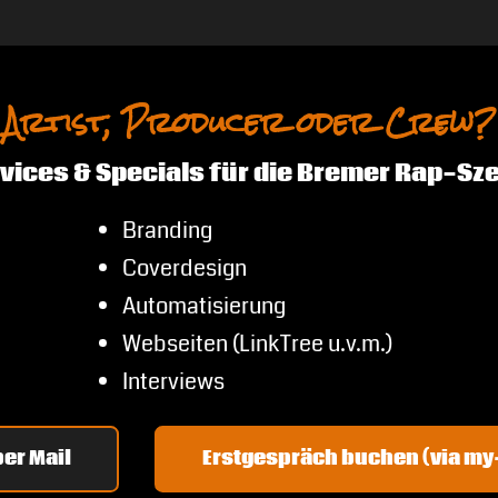
Artist, Producer oder Crew?
vices & Specials für die Bremer Rap-Sz
Branding
Coverdesign
Automatisierung
Webseiten (LinkTree u.v.m.)
Interviews
er Mail
Erstgespräch buchen (via m