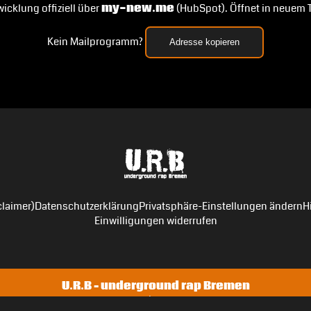
icklung offiziell über
my-new.me
(HubSpot). Öffnet in neuem 
Kein Mailprogramm?
Adresse kopieren
laimer)
Datenschutzerklärung
Privatsphäre-Einstellungen ändern
H
Einwilligungen widerrufen
U.R.B – underground rap Bremen
Janis Hau | my-new.me