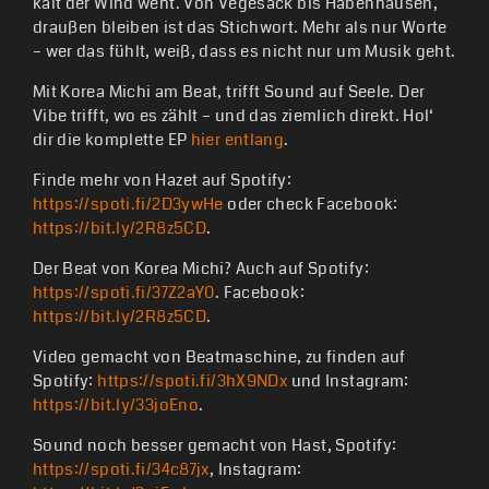
kalt der Wind weht. Von Vegesack bis Habenhausen,
draußen bleiben ist das Stichwort. Mehr als nur Worte
– wer das fühlt, weiß, dass es nicht nur um Musik geht.
Mit Korea Michi am Beat, trifft Sound auf Seele. Der
Vibe trifft, wo es zählt – und das ziemlich direkt. Hol‘
dir die komplette EP
hier entlang
.
Finde mehr von Hazet auf Spotify:
https://spoti.fi/2D3ywHe
oder check Facebook:
https://bit.ly/2R8z5CD
.
Der Beat von Korea Michi? Auch auf Spotify:
https://spoti.fi/37Z2aY0
. Facebook:
https://bit.ly/2R8z5CD
.
Video gemacht von Beatmaschine, zu finden auf
Spotify:
https://spoti.fi/3hX9NDx
und Instagram:
https://bit.ly/33joEno
.
Sound noch besser gemacht von Hast, Spotify:
https://spoti.fi/34c87jx
, Instagram: