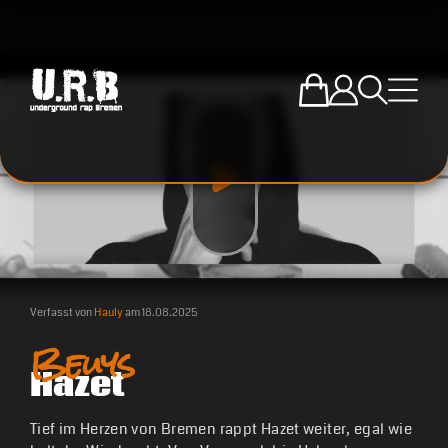
Zum U.R.B-Mercha
Einloggen
Suche öffne
Menü ö
Verfasst von
Hauly
am
18.08.2025
Beuys
Hazet
Tief im Herzen von Bremen rappt Hazet weiter, egal wie