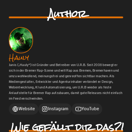
Author
Hauly
Janis („Hauly“) ist Gründer und Betreiber von U.R.B. Seit 2008 bewegt er
sich in der Bremer Rap-Szene und will Rap aus Bremen, Bremerhaven und
umzu wohlwollend, meinungsfrei und genreoffen sichtbar machen. Als
Mediengestalter, Entwickler und Agenturinhaber verbindet er Design,
Webentwicklung, KI und Automatisierung, um U.R.B wieder als feste
Anlaufstelle für Bremer Rap aufzubauen, damit gute Releases nicht einfach
im Feed verschwinden.
Website
Instagram
YouTube
Wie gefällt dir das?!