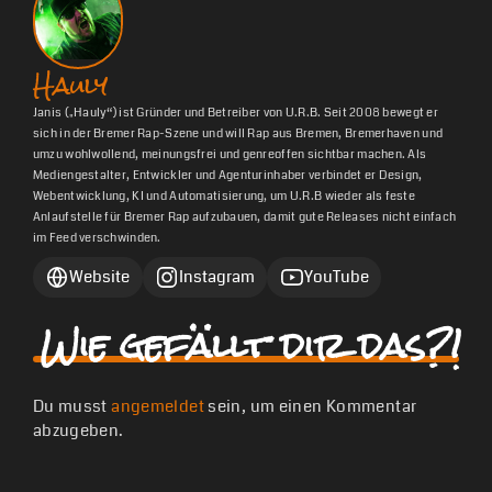
Hauly
Janis („Hauly“) ist Gründer und Betreiber von U.R.B. Seit 2008 bewegt er
sich in der Bremer Rap-Szene und will Rap aus Bremen, Bremerhaven und
umzu wohlwollend, meinungsfrei und genreoffen sichtbar machen. Als
Mediengestalter, Entwickler und Agenturinhaber verbindet er Design,
Webentwicklung, KI und Automatisierung, um U.R.B wieder als feste
Anlaufstelle für Bremer Rap aufzubauen, damit gute Releases nicht einfach
im Feed verschwinden.
Website
Instagram
YouTube
Wie gefällt dir das?!
Du musst
angemeldet
sein, um einen Kommentar
abzugeben.