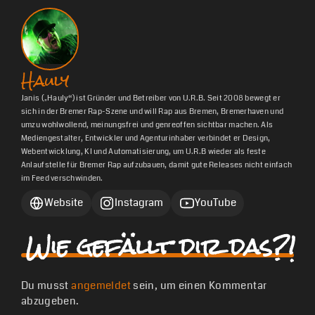
Hauly
Janis („Hauly“) ist Gründer und Betreiber von U.R.B. Seit 2008 bewegt er
sich in der Bremer Rap-Szene und will Rap aus Bremen, Bremerhaven und
umzu wohlwollend, meinungsfrei und genreoffen sichtbar machen. Als
Mediengestalter, Entwickler und Agenturinhaber verbindet er Design,
Webentwicklung, KI und Automatisierung, um U.R.B wieder als feste
Anlaufstelle für Bremer Rap aufzubauen, damit gute Releases nicht einfach
im Feed verschwinden.
Website
Instagram
YouTube
Wie gefällt dir das?!
Du musst
angemeldet
sein, um einen Kommentar
abzugeben.