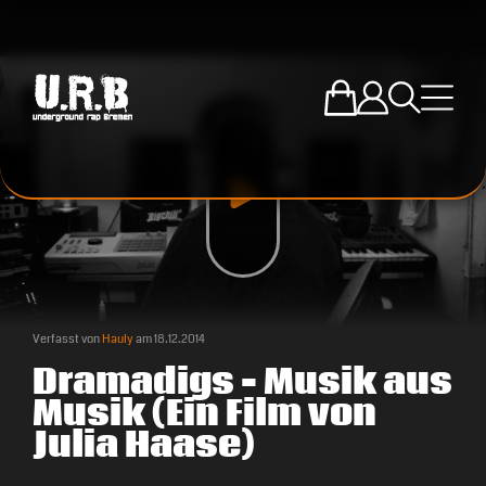
Zum U.R.B-Mercha
Einloggen
Suche öffne
Menü ö
Verfasst von
Hauly
am
18.12.2014
Dramadigs – Musik aus
Musik (Ein Film von
Julia Haase)