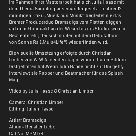
Im Rahmen ihrer Masterarbeit hat sich Julia Haase mit
dem Thema Sampling auseinandergesetzt. In ihrer 13-
minütigen Doku „Musik aus Musik“ begleitet sie das
Bremer Producerduo Dramadigs vom Platten diggen
auf dem Flohmarkt an der Weser bis ins Studio, wo ein
Beat entsteht, der sich später auf dem Debütalbum
von Sonne Ra („Mula4Life“) wiederfinden wird.
Die visuelle Umsetzung erfolgte durch Christian
Limber von W.W.A, der den Tag in wunderbaren Bildern
festgehalten hat.Wenn Julia Haase nicht zur Uni geht,
interviewt sie Rapper und Beatmacher für das Splash
Mag.
Video by Julia Haase & Christian Limber
Camera: Christian Limber
Editing: Julian Haase
Artist: Dramadigs
Album: Bei aller Liebe
Cat No: MPM 178