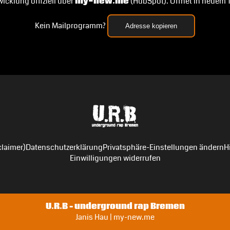
icklung offiziell über
my-new.me
(HubSpot). Öffnet in neuem 
Kein Mailprogramm?
Adresse kopieren
laimer)
Datenschutzerklärung
Privatsphäre-Einstellungen ändern
H
Einwilligungen widerrufen
U.R.B – underground rap Bremen
Janis Hau | my-new.me