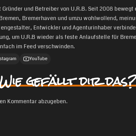
st Gründer und Betreiber von U.R.B. Seit 2008 bewegt
 Bremen, Bremerhaven und umzu wohlwollend, meinun
engestalter, Entwickler und Agenturinhaber verbinde
ung, um U.R.B wieder als feste Anlaufstelle für Brem
infach im Feed verschwinden.
nstagram
YouTube
Wie gefällt dir das?
nen Kommentar abzugeben.