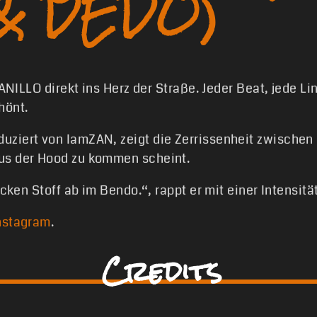
& DEDO)
VANILLO direkt ins Herz der Straße. Jeder Beat, jede Li
hönt.
ziert von IamZAN, zeigt die Zerrissenheit zwischen k
us der Hood zu kommen scheint.
acken Stoff ab im Bendo.“, rappt er mit einer Intensit
nstagram
.
Credits