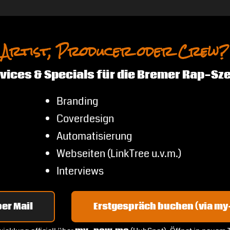
Artist, Producer oder Crew?
vices & Specials für die Bremer Rap-Sz
Branding
Coverdesign
Automatisierung
Webseiten (LinkTree u.v.m.)
Interviews
er Mail
Erstgespräch buchen (via m