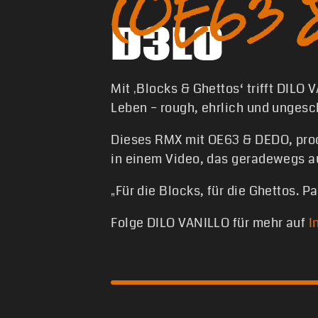
(OE63 
D3LO
Mit ‚Blocks & Ghettos‘ trifft DILO 
Leben – rough, ehrlich und ungesc
Dieses RMX mit OE63 & DEDO, produ
in einem Video, das geradewegs a
„Für die Blocks, für die Ghettos. P
Folge DILO VANILLO für mehr auf
I