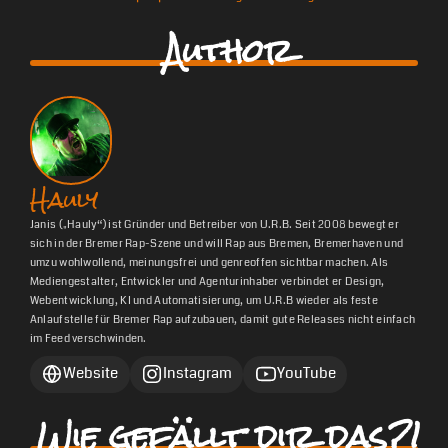
Author
Hauly
Janis („Hauly“) ist Gründer und Betreiber von U.R.B. Seit 2008 bewegt er
sich in der Bremer Rap-Szene und will Rap aus Bremen, Bremerhaven und
umzu wohlwollend, meinungsfrei und genreoffen sichtbar machen. Als
Mediengestalter, Entwickler und Agenturinhaber verbindet er Design,
Webentwicklung, KI und Automatisierung, um U.R.B wieder als feste
Anlaufstelle für Bremer Rap aufzubauen, damit gute Releases nicht einfach
im Feed verschwinden.
Website
Instagram
YouTube
Wie gefällt dir das?!