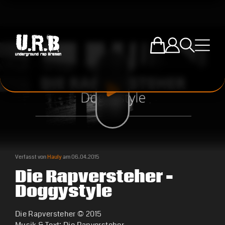
Zum U.R.B-Mercha
Einloggen
Suche öffne
Menü ö
Verfasst von
Hauly
am
06.04.2015
Die Rapversteher –
Doggystyle
Die Rapversteher © 2015