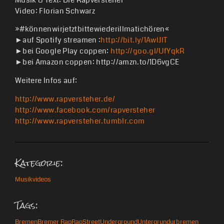
Musik & Text: Die Rapversteher
Video: Florian Schwarz
»#könnenwirjetztbittewiederillmatichören
­­«
►auf Spotify streamen :
http://bit.ly/1AwlJlT
►bei Google Play coppen:
http://goo.gl/UfYqkR
►bei Amazon coppen: http://amzn.to/1D6vgCE
Weitere Infos auf:
http://www.rapversteher.de/
http://www.facebook.com/rapversteher
http://www.rapversteher.tumblr.com
Kategorie:
Musikvideos
Tags:
Bremen
Bremer Rap
Rap
Street
Underground
Untergrund
urbremen