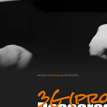
Verfasst von
Hauly
am
08.08.2025
3G (pro