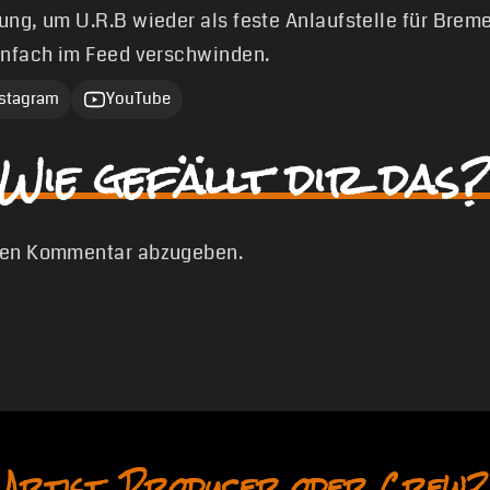
ung, um U.R.B wieder als feste Anlaufstelle für Brem
infach im Feed verschwinden.
nstagram
YouTube
Wie gefällt dir das?
nen Kommentar abzugeben.
Artist, Producer oder Crew?