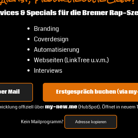
vices & Specials für die Bremer Rap-Sz
Branding
Coverdesign
Automatisierung
Webseiten (LinkTree u.v.m.)
Interviews
er Mail
Erstgespräch buchen (via m
icklung offiziell über
my-new.me
(HubSpot). Öffnet in neuem 
Kein Mailprogramm?
Adresse kopieren