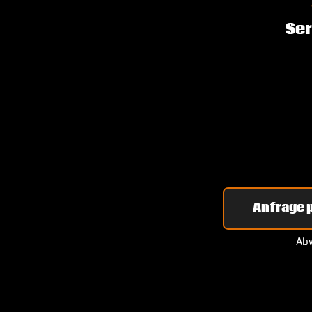
Ser
Anfrage p
Abw