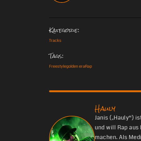
Kategorie:
Tracks
Tags:
Freestyle
golden era
Rap
Hauly
Janis („Hauly“) i
und will Rap aus
machen. Als Medi