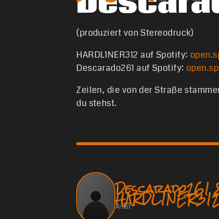
Descara
(produziert von Stereodruck)
HARDL1NER312 auf Spotify:
open.s
Descarado261 auf Spotify:
open.sp
Zeilen, die von der Straße stammen
du stehst.
Descarado261 
HARDL1NER31
Artist