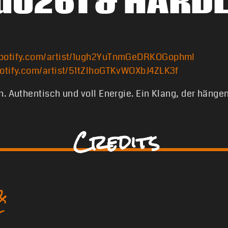
do261 & HARDL
potify.com/artist/1ugh2YuTnmGeDRKOGophml
otify.com/artist/51tZlhoGTKvWOXbJ4ZLK3f
. Authentisch und voll Energie. Ein Klang, der hängen
Credits
&
2