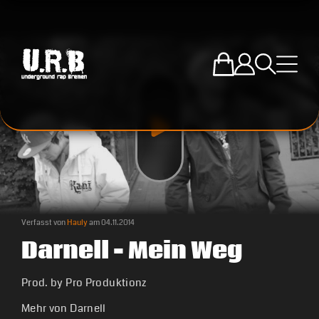
Zum U.R.B-Mercha
Einloggen
Suche öffne
Menü ö
Verfasst von
Hauly
am
04.11.2014
Darnell – Mein Weg
Prod. by Pro Produktionz
Mehr von Darnell