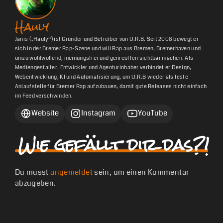
Hauly
Janis („Hauly“) ist Gründer und Betreiber von U.R.B. Seit 2008 bewegt er
sich in der Bremer Rap-Szene und will Rap aus Bremen, Bremerhaven und
umzu wohlwollend, meinungsfrei und genreoffen sichtbar machen. Als
Mediengestalter, Entwickler und Agenturinhaber verbindet er Design,
Webentwicklung, KI und Automatisierung, um U.R.B wieder als feste
Anlaufstelle für Bremer Rap aufzubauen, damit gute Releases nicht einfach
im Feed verschwinden.
Website
Instagram
YouTube
Wie gefällt dir das?!
Du musst
angemeldet
sein, um einen Kommentar
abzugeben.