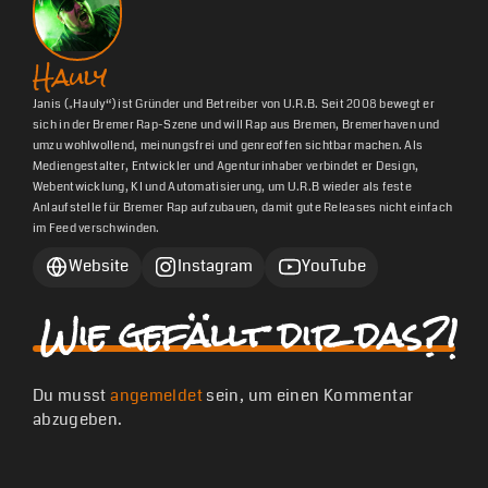
Hauly
Janis („Hauly“) ist Gründer und Betreiber von U.R.B. Seit 2008 bewegt er
sich in der Bremer Rap-Szene und will Rap aus Bremen, Bremerhaven und
umzu wohlwollend, meinungsfrei und genreoffen sichtbar machen. Als
Mediengestalter, Entwickler und Agenturinhaber verbindet er Design,
Webentwicklung, KI und Automatisierung, um U.R.B wieder als feste
Anlaufstelle für Bremer Rap aufzubauen, damit gute Releases nicht einfach
im Feed verschwinden.
Website
Instagram
YouTube
Wie gefällt dir das?!
Du musst
angemeldet
sein, um einen Kommentar
abzugeben.