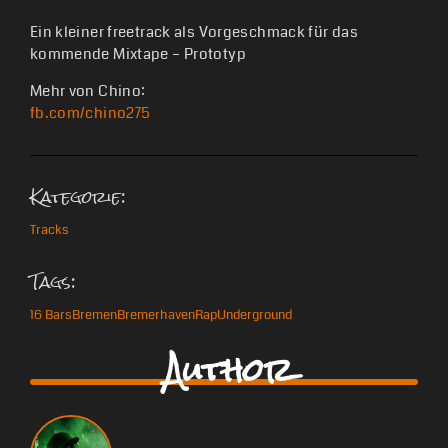
Ein kleiner freetrack als Vorgeschmack für das
kommende Mixtape – Prototyp
Mehr von Chino:
fb.com/chino275
Kategorie:
Tracks
Tags:
16 Bars
Bremen
Bremerhaven
Rap
Underground
Author