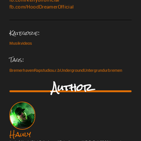
fb.com/kenyonofficial
fb.com/HoodDreamerOfficial
Kategorie:
Musikvideos
Tags:
Bremerhaven
Rap
studio
u.r.b
Underground
Untergrund
urbremen
Author
Hauly