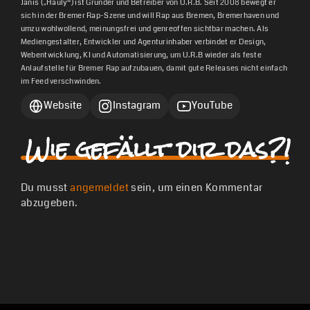
Janis („Hauly“) ist Gründer und Betreiber von U.R.B. Seit 2008 bewegt er
sich in der Bremer Rap-Szene und will Rap aus Bremen, Bremerhaven und
umzu wohlwollend, meinungsfrei und genreoffen sichtbar machen. Als
Mediengestalter, Entwickler und Agenturinhaber verbindet er Design,
Webentwicklung, KI und Automatisierung, um U.R.B wieder als feste
Anlaufstelle für Bremer Rap aufzubauen, damit gute Releases nicht einfach
im Feed verschwinden.
Website
Instagram
YouTube
Wie gefällt dir das?!
Du musst
angemeldet
sein, um einen Kommentar
abzugeben.