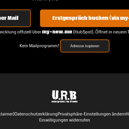
er Mail
Erstgespräch buchen (via m
icklung offiziell über
my-new.me
(HubSpot). Öffnet in neuem 
Kein Mailprogramm?
Adresse kopieren
laimer)
Datenschutzerklärung
Privatsphäre-Einstellungen ändern
H
Einwilligungen widerrufen