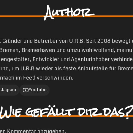
Author
st Gründer und Betreiber von U.R.B. Seit 2008 bewegt
 Bremen, Bremerhaven und umzu wohlwollend, meinun
engestalter, Entwickler und Agenturinhaber verbinde
ung, um U.R.B wieder als feste Anlaufstelle für Brem
infach im Feed verschwinden.
nstagram
YouTube
Wie gefällt dir das?
nen Kommentar abzugeben.