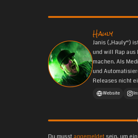
Hauly
Janis („Hauly“) i
und will Rap aus
machen. Als Medi
und Automatisier
Releases nicht e
Website
I
Du musst
angemeldet
sein, um ei