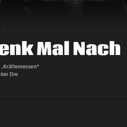
Denk Mal Nach
 „Kräftemessen“
cker Dre