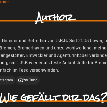
bremen
Author
st Gründer und Betreiber von U.R.B. Seit 2008 bewegt
 Bremen, Bremerhaven und umzu wohlwollend, meinun
engestalter, Entwickler und Agenturinhaber verbinde
ung, um U.R.B wieder als feste Anlaufstelle für Brem
infach im Feed verschwinden.
nstagram
YouTube
Wie gefällt dir das?