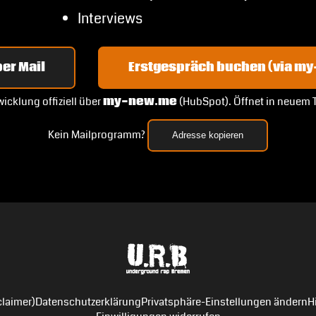
Interviews
er Mail
Erstgespräch buchen (via m
icklung offiziell über
my-new.me
(HubSpot). Öffnet in neuem 
Kein Mailprogramm?
Adresse kopieren
laimer)
Datenschutzerklärung
Privatsphäre-Einstellungen ändern
H