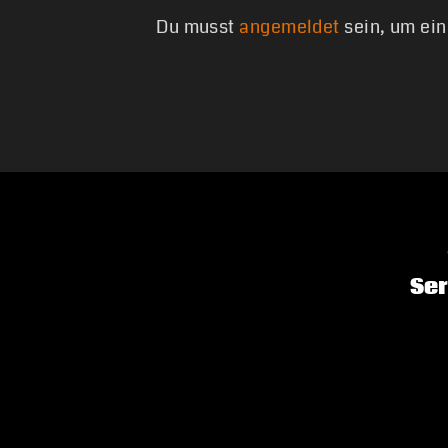
Du musst
angemeldet
sein, um ei
Ser