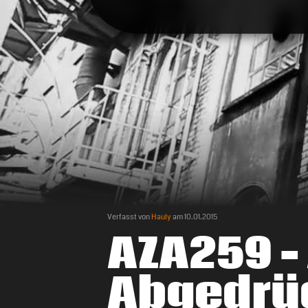
Verfasst von
Hauly
am
10.01.2015
AZA259 –
Abgedrü