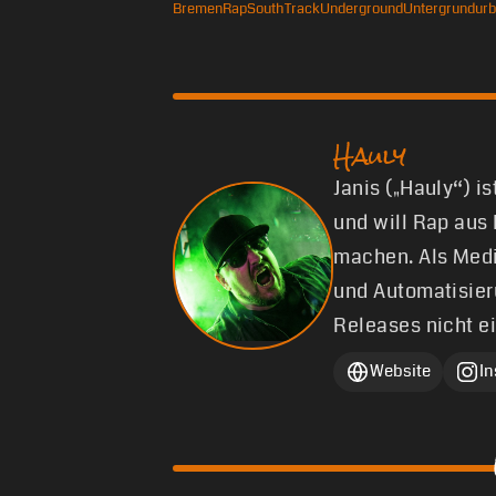
Bremen
Rap
South
Track
Underground
Untergrund
ur
Hauly
Janis („Hauly“) i
und will Rap aus
machen. Als Medi
und Automatisier
Releases nicht e
Website
I