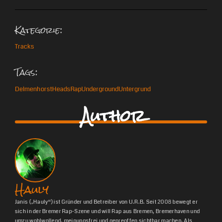
Kategorie:
Tracks
Tags:
Delmenhorst
Heads
Rap
Underground
Untergrund
Author
Hauly
Janis („Hauly“) ist Gründer und Betreiber von U.R.B. Seit 2008 bewegt er
sich in der Bremer Rap-Szene und will Rap aus Bremen, Bremerhaven und
umzu wohlwollend, meinungsfrei und genreoffen sichtbar machen. Als