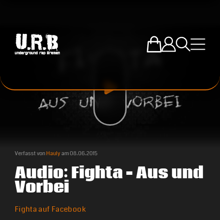
Zum U.R.B-Mercha
Einloggen
Suche öffne
Menü ö
Verfasst von
Hauly
am
08.06.2015
Audio: Fighta – Aus und
Vorbei
Fighta auf Facebook