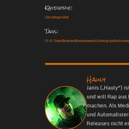
Kategorie:
Uncategorized
Tags:
21-G-Town
Bremen
Bremenwest
Untergrund
urbrem
Hauly
Janis („Hauly“) i
und will Rap aus
machen. Als Medi
und Automatisier
Releases nicht e