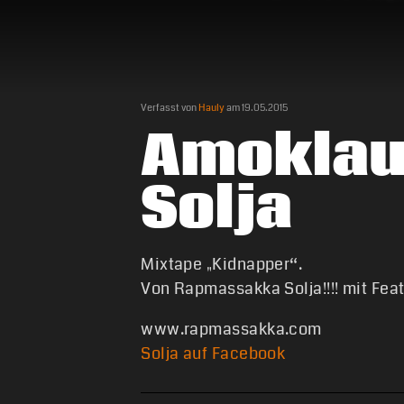
Verfasst von
Hauly
am
19.05.2015
Amoklauf
Solja
Mixtape „Kidnapper“.
Von Rapmassakka Solja!!!! mit Feat
www.rapmassakka.com
Solja auf Facebook