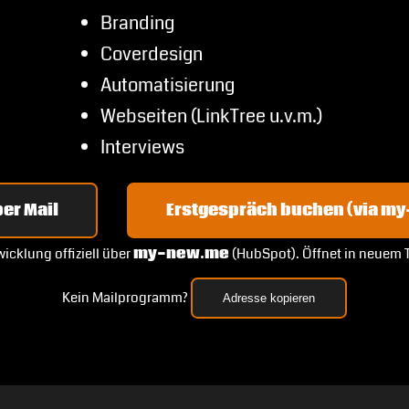
Branding
Coverdesign
Automatisierung
Webseiten (LinkTree u.v.m.)
Interviews
er Mail
Erstgespräch buchen (via m
icklung offiziell über
my-new.me
(HubSpot). Öffnet in neuem 
Kein Mailprogramm?
Adresse kopieren