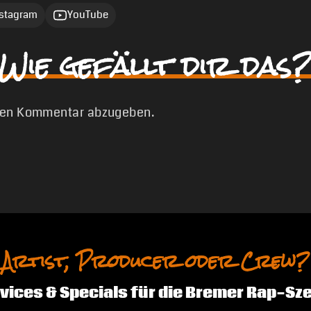
nstagram
YouTube
Wie gefällt dir das?
nen Kommentar abzugeben.
Artist, Producer oder Crew?
vices & Specials für die Bremer Rap-Sz