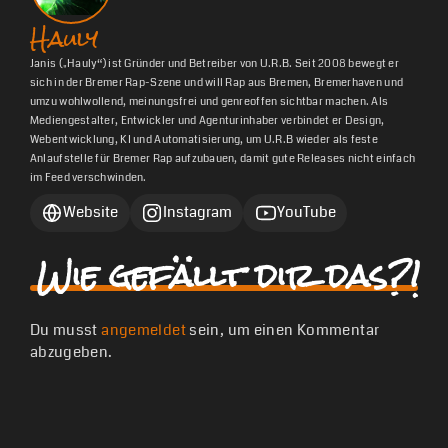
Hauly
Janis („Hauly“) ist Gründer und Betreiber von U.R.B. Seit 2008 bewegt er
sich in der Bremer Rap-Szene und will Rap aus Bremen, Bremerhaven und
umzu wohlwollend, meinungsfrei und genreoffen sichtbar machen. Als
Mediengestalter, Entwickler und Agenturinhaber verbindet er Design,
Webentwicklung, KI und Automatisierung, um U.R.B wieder als feste
Anlaufstelle für Bremer Rap aufzubauen, damit gute Releases nicht einfach
im Feed verschwinden.
Website
Instagram
YouTube
Wie gefällt dir das?!
Du musst
angemeldet
sein, um einen Kommentar
abzugeben.