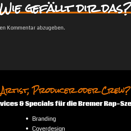
Wie gefällt dir das?
nen Kommentar abzugeben.
Artist, Producer oder Crew?
vices & Specials für die Bremer Rap-Sz
Branding
Coverdesign