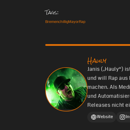
Tags:
Bremen
chillig
Mayor
Rap
Hauly
Janis („Hauly“) i
und will Rap aus
machen. Als Medi
und Automatisier
Releases nicht e
Website
I