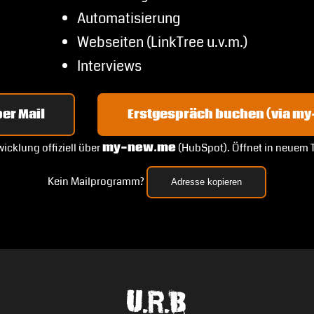
Automatisierung
Webseiten (LinkTree u.v.m.)
Interviews
er Mail
Erstgespräch buchen (via m
icklung offiziell über
my-new.me
(HubSpot). Öffnet in neuem 
Kein Mailprogramm?
Adresse kopieren