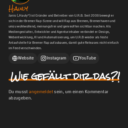
Hauly
Janis („Hauly“) ist Gründer und Betreiber von U.R.B. Seit 2008 bewegt er
sich in der Bremer Rap-Szene und will Rap aus Bremen, Bremerhaven und
umzu wohlwollend, meinungsfrei und genreoffen sichtbar machen. Als
Mediengestalter, Entwickler und Agenturinhaber verbindet er Design,
Webentwicklung, KI und Automatisierung, um U.R.B wieder als feste
Anlaufstelle für Bremer Rap aufzubauen, damit gute Releases nicht einfach
im Feed verschwinden.
Website
Instagram
YouTube
Wie gefällt dir das?!
Du musst
angemeldet
sein, um einen Kommentar
abzugeben.