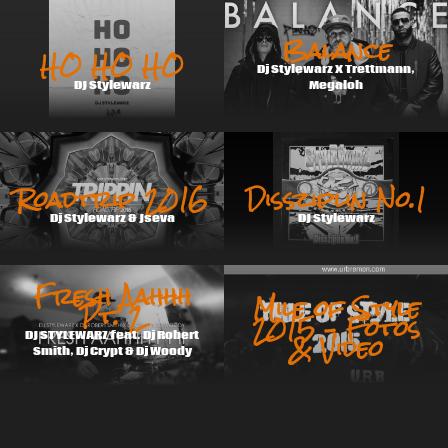
Balance
HO HO HO
Dj Stylewarz X Trettmann,
DJ Stylewarz
Megaloh
Roadtrip 2016
Dissziplin No.1
Dj Stylewarz & Jseva
DJ Stylewarz
Fresh Aahhh
Mile of Style
Pt. 2
2015 – Fotos
& Video
DJ STYLEWARZ feat. Dj Robert
Smith, Dj Crypt & Dj Woody