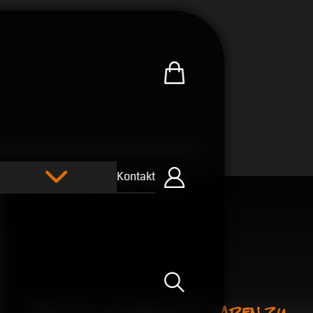
Zum U.R.B-Merchandise-Sh
Kontakt
Einloggen
Suche öffnen
Mentor und Kenny P. waren zu