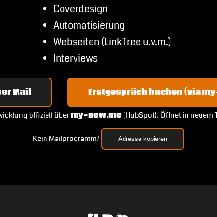
Coverdesign
Automatisierung
Webseiten (LinkTree u.v.m.)
Interviews
er Mail
Erstgespräch buchen (via m
icklung offiziell über
my-new.me
(HubSpot). Öffnet in neuem 
Kein Mailprogramm?
Adresse kopieren