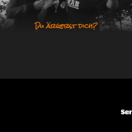
Du ärgerst dich?
Ser